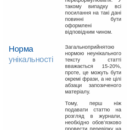
переформулювати. У
такому випадку всі
посилання на такі дані
повинні бути
оформлені
відповідним чином.
Загальноприйнятою
Норма
нормою неунікального
унікальності
тексту в статті
вважається 15-20%,
проте, це можуть бути
окремі фрази, а не цілі
абзаци запозиченого
матеріалу.
Тому, перш ніж
подавати статтю на
розгляд в журнали,
необхідно обов’язково
провести перевірку на