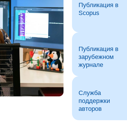
Публикация в
Scopus
Публикация в
зарубежном
журнале
Служба
поддержки
авторов