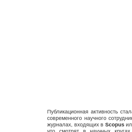
Публикационная активность ста
современного научного сотрудни
журналах, входящих в
Scopus
и
что смотрят в научных кругах