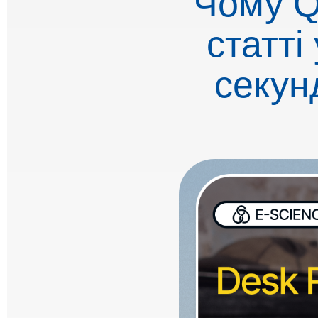
Чому Q
статті
секун