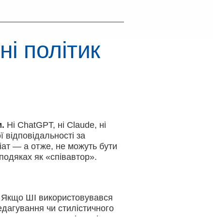
ні політик
.
Ні ChatGPT, ні Claude, ні
 відповідальності за
іат — а отже, не можуть бути
в подяках як «співавтор».
Якщо ШІ використовувався
едагування чи стилістичного