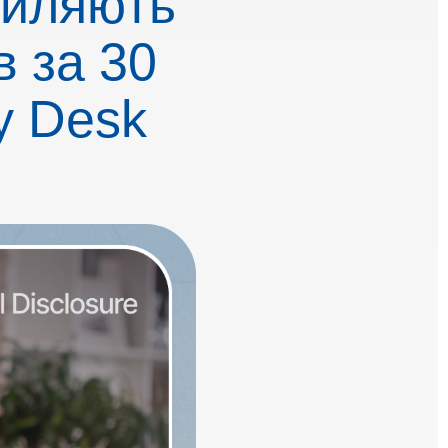
хиляють
в за 30
у Desk