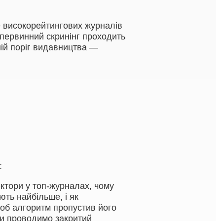
9 високорейтингових журналів
 первинний скринінг проходить
ній поріг видавництва —
:
ктори у топ-журналах, чому
ють найбільше, і як
щоб алгоритм пропустив його
ми проводимо закритий