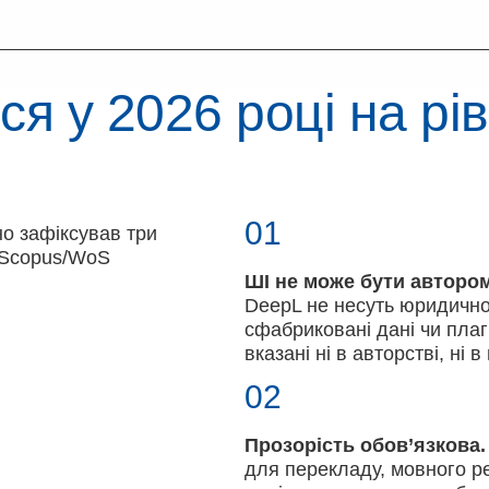
я у 2026 році на рів
01
но зафіксував три
х Scopus/WoS
ШІ не може бути автором
DeepL не несуть юридичної
сфабриковані дані чи плаг
вказані ні в авторстві, ні 
02
Прозорість обов’язкова.
для перекладу, мовного р