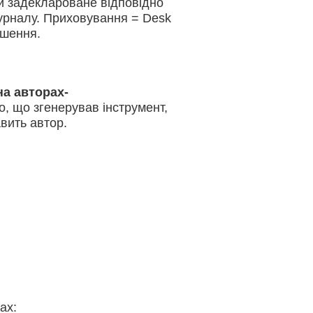
и задеклароване відповідно
журналу. Приховування = Desk
ушення.
на авторах-
, що згенерував інструмент,
вить автор.
ах: