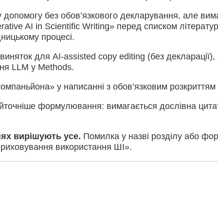
 допомогу без обов’язкового декларування, але вим
rative AI in Scientific Writing» перед списком літерат
ницькому процесі.
иняток для AI-assisted copy editing (без декларації)
ня LLM у Methods.
омпаньйона» у написанні з обов’язковим розкриттям 
точніше формулювання: вимагається дослівна цитат
ях вирішують усе.
Помилка у назві розділу або фор
«приховування використання ШІ».