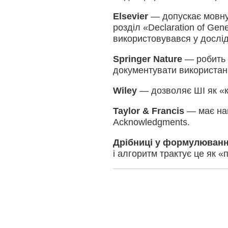
Elsevier
— допускає мовну
розділ «Declaration of Gene
використовувався у дослід
Springer Nature
— робить в
документувати використан
Wiley
— дозволяє ШІ як «к
Taylor & Francis
— має най
Acknowledgments.
Дрібниці у формулюванн
і алгоритм трактує це як 