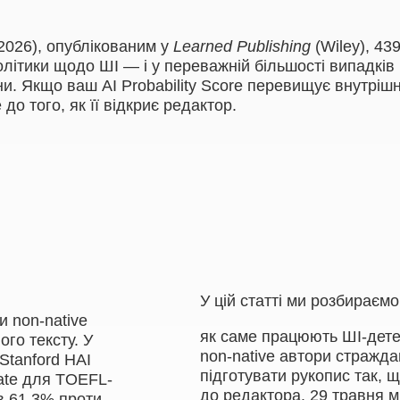
(2026), опублікованим у
Learned Publishing
(Wiley), 43
ітики щодо ШІ — і у переважній більшості випадків
ни. Якщо ваш AI Probability Score перевищує внутріш
до того, як її відкриє редактор.
У цій статті ми розбираємо
и non-native
як саме працюють ШІ-дете
го тексту. У
non-native автори стражда
Stanford HAI
підготувати рукопис так, 
 rate для TOEFL-
до редактора. 29 травня 
в 61.3% проти