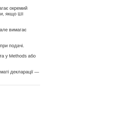
агає окремий
ури, якщо ШІ
, але вимагає
при подачі.
а у Methods або
маті декларації —