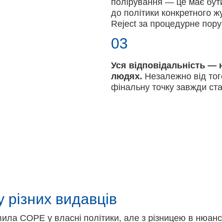
полірування — це має бут
до політики конкретного 
Reject за процедурне пор
03
Уся відповідальність — 
людях.
Незалежно від того
фінальну точку завжди ста
у різних видавців
ила COPE у власні політики, але з різницею в нюанс