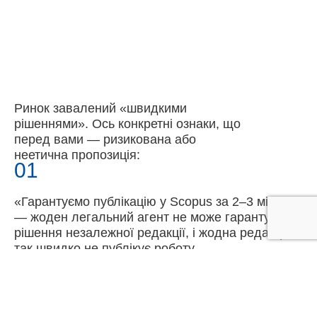
Ринок завалений «швидкими
рішеннями». Ось конкретні ознаки, що
перед вами — ризикована або
неетична пропозиція:
01
«Гарантуємо публікацію у Scopus за 2–3 місяці»
— жоден легальний агент не може гарантувати
рішення незалежної редакції, і жодна редакція
так швидко не публікує роботу.
02
«Готова стаття під вашу тему» — це і є