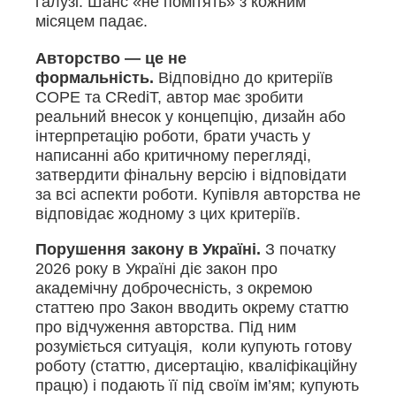
галузі. Шанс «не помітять» з кожним
місяцем падає.
Авторство — це не
формальність.
Відповідно до критеріїв
COPE та CRediT, автор має зробити
реальний внесок у концепцію, дизайн або
інтерпретацію роботи, брати участь у
написанні або критичному перегляді,
затвердити фінальну версію і відповідати
за всі аспекти роботи. Купівля авторства не
відповідає жодному з цих критеріїв.
Порушення закону в Україні.
З початку
2026 року в Україні діє закон про
академічну доброчесність, з окремою
статтею про Закон вводить окрему статтю
про відчуження авторства. Під ним
розуміється ситуація, коли купують готову
роботу (статтю, дисертацію, кваліфікаційну
працю) і подають її під своїм ім’ям; купують